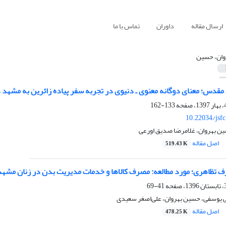
ارسال مقاله
داوران
تماس با ما
وان، حسین
 مقدس؛ معنای دوگانه معنوی ـ دنیوی در تجربه سفر پیاده زائرین به مشهد د
133-162
10.22034/jsf
 بهروان، غلامرضا صدیق اورعی
اصل مقاله
519.43 K
 تظاهری؛ مورد مطالعه: مصرف کالاها و خدمات مدیریت بدن در زنان مشهد
41-69
ی یوسفی، حسین بهروان، علی‌اصغر سعیدی
اصل مقاله
478.25 K