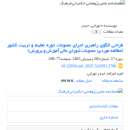
نویسنده =
تورانی، حیدر
تعداد مقالات:
1
طراحی الگوی راهبری اجرای مصوبات حوزه تعلیم و تربیت کشور
(مطالعه موردی: مصوبات شورای عالی آموزش و پرورش)
دوره 17، شماره 68، زمستان 1403، صفحه
75-108
10.22034/jsfc.2025.524393.2796
امید امراله، حیدر تورانی
مشاهده مقاله
اصل مقاله
498.96 K
مقالات آماده انتشار
شماره جاری
شماره‌های پیشین نشریه