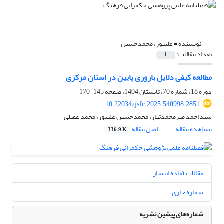
نویسنده =
علیپور، محمدحسین
تعداد مقالات:
1
مطالعه کیفی دلایل باروری پایین در استان مرکزی
دوره 18، شماره 70، تابستان 1404، صفحه
145-170
10.22034/jsfc.2025.540998.2851
سیداحمد میرمحمدتبار، محمدحسین علیپور، محمد عقیلی
مشاهده مقاله
اصل مقاله
336.9 K
مقالات آماده انتشار
شماره جاری
شماره‌های پیشین نشریه