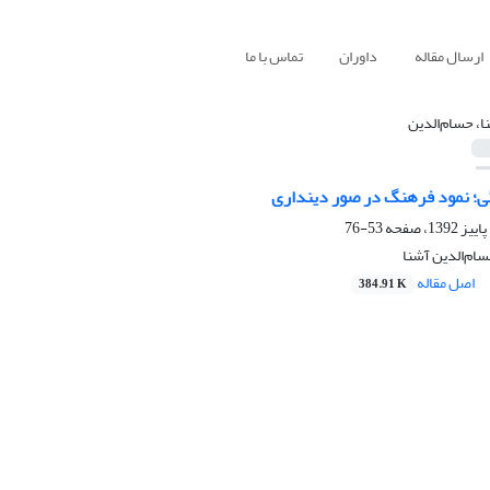
ارسال مقاله
داوران
تماس با ما
ا، حسام‌الدین
؛ نمود فرهنگ در صور دینداری
53-76
ام‌الدین آشنا
اصل مقاله
384.91 K