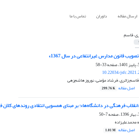
ارسال مقاله
داوران
تماس با ما
ری، قاسم
صویب قانون مدارس غیرانتفاعی در سال 1367»
33-58
10.22034/jsfc.2021
، قاسم زائری، فرشاد مؤمنی، نوروز هاشم‌زهی
اصل مقاله
299.76 K
 «انقلاب فرهنگی در دانشگاه‌ها»؛ بر مبنای همسویی انتقادی روند‌های کلان 
7-50
ه محمدعلیزاده
اصل مقاله
1.01 M