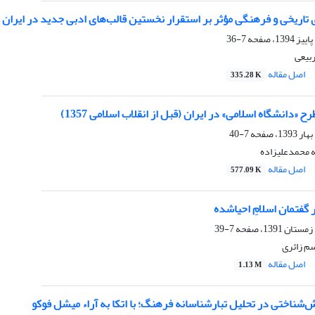
تاریخی و فرهنگی مؤثر بر استقرار نخستین قالب‌‌های ادبی جدید در ایران (
7-36
ربیعی
اصل مقاله
335.28 K
 «دانشگاه اسلامی» در ایران (قبل از انقلاب اسلامی 1357)
7-40
ه محمدعلیزاده
اصل مقاله
577.09 K
گفتمان اسلام‌ِ احیاشده
7-39
م زائری
اصل مقاله
1.13 M
‌شناختی در تحلیل تبارشناسانه فرهنگ؛ با اتکا به آراء میشل فوکو