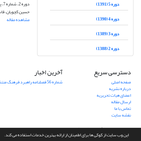
دوره 2، شماره 7، پاییز 1388، صفحه
دوره 5 (1391)
حسین کچویان، قاس
دوره 4 (1390)
مشاهده مقاله
دوره 3 (1389)
دوره 2 (1388)
دسترسی سریع
آخرین اخبار
صفحه اصلی
شماره 56 فصلنامه راهبرد فرهنگ منتشر شد
درباره نشریه
اعضای هیات تحریریه
ارسال مقاله
تماس با ما
نقشه سایت
سامانه مدیریت نشریات علمی.
طراحی و پیاده سازی از
سیناوب
این وب سایت از کوکی ها برای اطمینان از ارائه بهترین خدمات استفاده می کند.