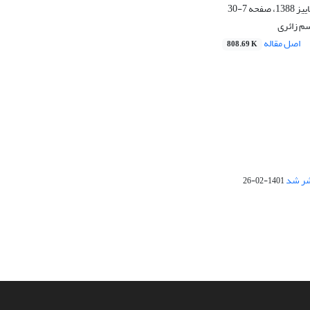
7-30
م زائری
اصل مقاله
808.69 K
1401-02-26