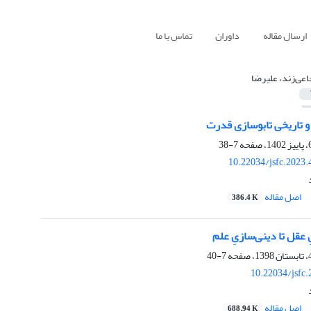
ارسال مقاله
داوران
تماس با ما
عی‌زند، علیرضا
و تاریخی تابوسازی قدرت
7-38
10.22034/jsfc.2023
اصل مقاله
386.4 K
 عقل تا دینی‌سازیِ علم
7-40
10.22034/jsfc
اصل مقاله
688.94 K