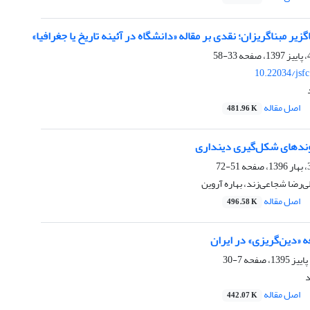
گزیر مبناگریزان؛ نقدی بر مقاله «دانشگاه در آئینه تاریخ یا جغرافیا»
33-58
10.22034/jsf
اصل مقاله
481.96 K
وند‌های شکل‌گیری دینداری
51-72
‌رضا شجاعی‌زند، بهاره آروین
اصل مقاله
496.58 K
ه «دین‌گریزی» در ایران
7-30
د
اصل مقاله
442.07 K