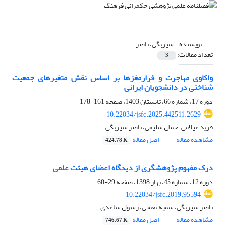
نویسنده =
شیربگی، ناصر
تعداد مقالات:
3
واکاوی مهاجرت و فرارمغزها بر اساس نقش متغیرهای جمعیت
شناختی در دانشجویان ایرانی
دوره 17، شماره 66، تابستان 1403، صفحه
161-178
10.22034/jsfc.2025.442511.2629
فرید عیلامی، جمال سلیمی، ناصر شیربگی
مشاهده مقاله
اصل مقاله
424.78 K
درک مفهوم پژوهشگری از دیدگاه اعضای هیئت علمی
دوره 12، شماره 45، بهار 1398، صفحه
29-60
10.22034/jsfc.2019.95594
ناصر شیربگی، سمیه نعمتی، رسول ساعدی
مشاهده مقاله
اصل مقاله
746.67 K