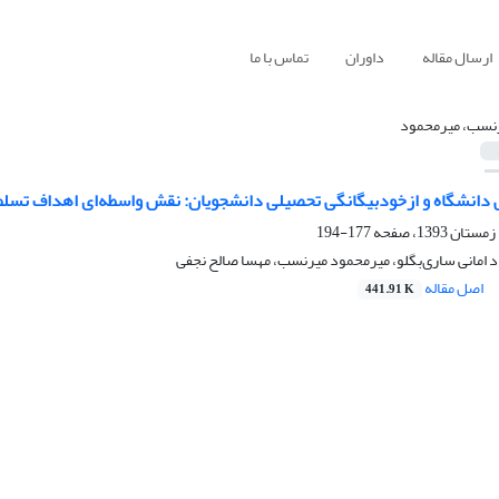
ارسال مقاله
داوران
تماس با ما
نسب، میرمحمود
دانشگاه و ازخودبیگانگی تحصیلی دانشجویان: نقش واسطه‌ای اهداف تسلط
177-194
د امانی ساری‌بگلو، میرمحمود میرنسب، مهسا صالح نجفی
اصل مقاله
441.91 K