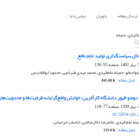
ارسال مقاله
داوران
تماس با ما
 الهدی، جمیله
ئل سیاستگذاری تولید علم نافع
95-136
اجه‌لو، جمیله علم‌الهدی، محمد مهدی طهرانچی، محمود ابوالقاسمی
اصل مقاله
845.88 K
دوم و ظهور دانشگاه کارآفرین؛ خوانش واقع‌گرایانه ظرفیت‌ها و محدویت‌های 
77-118
10.22034/jsfc
له علم الهدی، غلامرضا ذاکرضالحی، اباصلت خراسانی
اصل مقاله
535.8 K