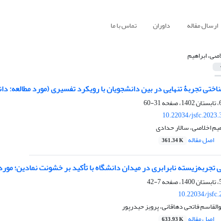
ارسال مقاله
داوران
تماس با ما
اصی، ابراهیم
اختی تجربۀ تنهایی در بین دانشجویان با رویکرد تفسیری (مورد مطالعه: دا
31-60
10.22034/jsfc.2023
هیم اخلاصی، سالار حدادی
اصل مقاله
361.34 K
تجربه‌زیسته نابرابری در میدان دانشگاه با تأکید بر خشونت نمادین؛ مورد 
7-42
10.22034/jsfc
والقاسم فاتحی دهاقانی، پرویز حیدرپور
اصل مقاله
633.93 K