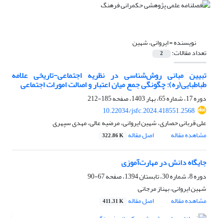
نویسنده =
ایروانی، شهین
تعداد مقالات:
2
تبیین مبانی روش‌شناسی در نظریه اجتماعی-تاریخی علامه
طباطبایی‌(ره): چگونگی جمع میان اعتبار و اصالت امورات اجتماعی
دوره 17، شماره 65، بهار 1403، صفحه
185-212
10.22034/jsfc.2024.418551.2568
علی قربانی حصاری، شهین ایروانی، مرضیه عالی، مهدی سپهری
مشاهده مقاله
اصل مقاله
322.86 K
جایگاه دانش در مهارت‌آموزی
دوره 8، شماره 30، تابستان 1394، صفحه
67-90
شهین ایروانی، بهناز مرجانی
مشاهده مقاله
اصل مقاله
411.31 K