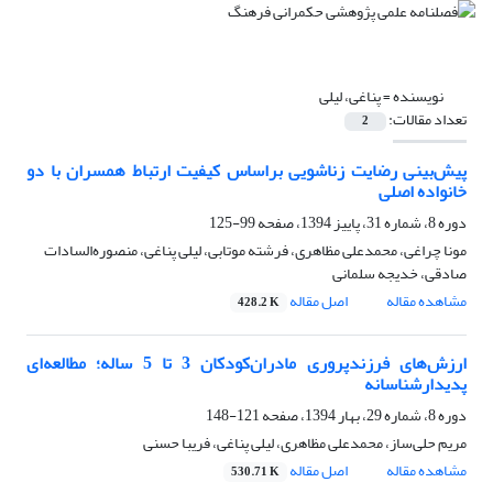
نویسنده =
پناغی، لیلی
تعداد مقالات:
2
پیش‌بینی رضایت زناشویی براساس کیفیت ارتباط همسران با دو
خانواده‌ اصلی
دوره 8، شماره 31، پاییز 1394، صفحه
99-125
مونا چراغی، محمدعلی مظاهری، فرشته موتابی، لیلی پناغی، منصوره‌السادات
صادقی، خدیجه سلمانی
مشاهده مقاله
اصل مقاله
428.2 K
ارزش‌های فرزندپروری مادران‌کودکان 3 تا 5 ساله؛ مطالعه‌ای
پدیدارشناسانه
دوره 8، شماره 29، بهار 1394، صفحه
121-148
مریم حلی‌ساز، محمدعلی مظاهری، لیلی پناغی، فریبا حسنی
مشاهده مقاله
اصل مقاله
530.71 K