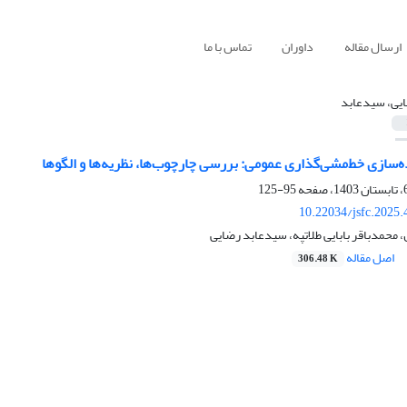
ارسال مقاله
داوران
تماس با ما
یی، سیدعابد
سازی خط‌مشی‌گذاری عمومی: بررسی چارچوب‌ها، نظریه‌ها و الگوها
95-125
10.22034/jsfc.2025
حمدباقر بابایی طلاتپه، سیدعابد رضایی
اصل مقاله
306.48 K