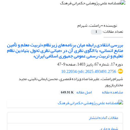
نویسنده =
رامشت، شهرام
تعداد مقالات:
1
بررسی انتقادی رابطه میان برنامه‌های زیرنظام «تربیت معلم و تأمین
منابع انسانی» با الگوی نظری آن در «مبانی نظری تحول بنیادین نظام
تعلیم و تربیت رسمی عمومی جمهوری اسلامی ایران»
دوره 17، شماره 67، پاییز 1403، صفحه
9-47
10.22034/jsfc.2025.493491.2756
شهرام رامشت، علیرضا صادق‌زاده قمصری، محسن ایمانی نائینی، مجید
مختاریان‌پور
مشاهده مقاله
اصل مقاله
649.91 K
مقالات آماده انتشار
شماره جاری