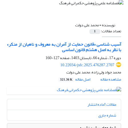
نویسنده =
محمد علی دولت
تعداد مقالات:
1
آسیب شناسی «قانون حمایت از آمران به معروف و ناهیان از منکر»
با نظر به اصل هشتم قانون اساسی
دوره 17، شماره 66، تابستان 1403، صفحه
127-160
10.22034/jsfc.2025.476287.2707
محمد جواد ولی زاده، محمد علی دولت
مشاهده مقاله
اصل مقاله
321.36 K
مقالات آماده انتشار
شماره جاری
شماره‌های پیشین نشریه