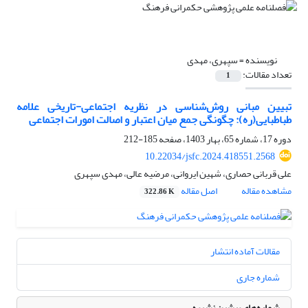
نویسنده =
سپهری، مهدی
تعداد مقالات:
1
تبیین مبانی روش‌شناسی در نظریه اجتماعی-تاریخی علامه
طباطبایی‌(ره): چگونگی جمع میان اعتبار و اصالت امورات اجتماعی
دوره 17، شماره 65، بهار 1403، صفحه
185-212
10.22034/jsfc.2024.418551.2568
علی قربانی حصاری، شهین ایروانی، مرضیه عالی، مهدی سپهری
مشاهده مقاله
اصل مقاله
322.86 K
مقالات آماده انتشار
شماره جاری
شماره‌های پیشین نشریه