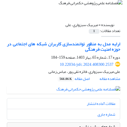
نویسنده =
میربیک سبزواری، علی
تعداد مقالات:
1
ارایه مدل به منظور توانمندسازی کاربران شبکه های اجتماعی در
حوزه امنیت فرهنگی
دوره 17، شماره 65، بهار 1403، صفحه
159-184
10.22034/jsfc.2024.408300.2537
علی میربیک سبزواری، فائزه تقی پور، عباس زمانی
مشاهده مقاله
اصل مقاله
566.06 K
مقالات آماده انتشار
شماره جاری
شماره‌های پیشین نشریه