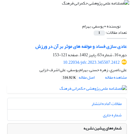
نویسنده =
یوسفی، بهرام
تعداد مقالات:
1
عادی سازی فساد و مولفه های موثر بر آن در ورزش
دوره 16، شماره 63، پاییز 1402، صفحه
121-153
10.22034/jsfc.2023.345507.2412
علی ناصری، زهره حسنی، بهرام یوسفی، علی اشرف خزایی
مشاهده مقاله
اصل مقاله
516.92 K
مقالات آماده انتشار
شماره جاری
شماره‌های پیشین نشریه